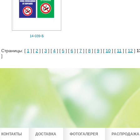
14-039-Б
Страницы: [
1
] [
2
] [
3
] [
4
] [
5
] [
6
] [
7
] [
8
] [
9
] [
10
] [
11
] [
12
]
1
]
КОНТАКТЫ
ДОСТАВКА
ФОТОГАЛЕРЕЯ
РАСПРОДАЖА