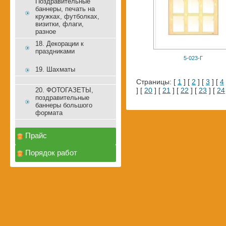
Поздравительные
баннеры, печать на
кружках, футболках,
визитки, флаги,
разное
18. Декорации к
праздниками
5-023-Г
19. Шахматы
Страницы: [
1
] [
2
] [
3
] [
4
20. ФОТОГАЗЕТЫ,
] [
20
] [
21
] [
22
] [
23
] [
24
поздравительные
баннеры большого
формата
Прайс
Порядок работ