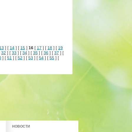
13
] [
14
] [
15
]
16
[
17
] [
18
] [
19
[
32
] [
33
] [
34
] [
35
] [
36
] [
37
] [
0
] [
51
] [
52
] [
53
] [
54
] [
55
] [
НОВОСТИ