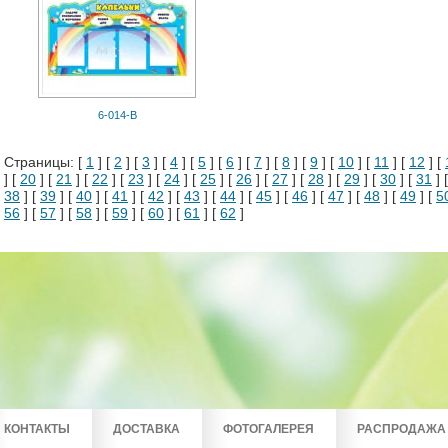
6-014-В
Страницы: [
1
] [
2
] [
3
] [
4
] [
5
] [
6
] [
7
] [
8
] [
9
] [
10
] [
11
] [
12
] [
] [
20
] [
21
] [
22
] [
23
] [
24
] [
25
] [
26
] [
27
] [
28
] [
29
] [
30
] [
31
] 
38
] [
39
] [
40
] [
41
] [
42
] [
43
] [
44
] [
45
] [
46
] [
47
] [
48
] [
49
] [
5
56
] [
57
] [
58
] [
59
] [
60
] [
61
] [
62
]
КОНТАКТЫ
ДОСТАВКА
ФОТОГАЛЕРЕЯ
РАСПРОДАЖА