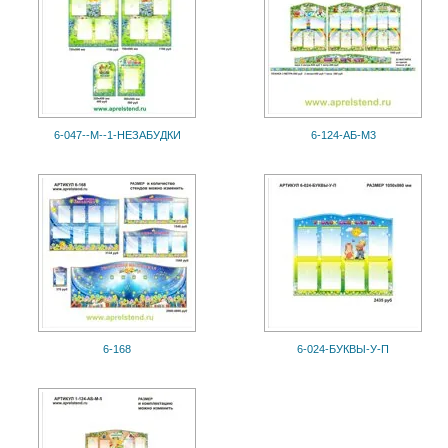
6-047--М--1-НЕЗАБУДКИ
6-124-АБ-М3
6-168
6-024-БУКВЫ-У-П