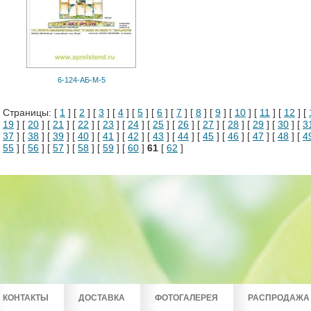
6-124-АБ-М-5
Страницы: [
1
] [
2
] [
3
] [
4
] [
5
] [
6
] [
7
] [
8
] [
9
] [
10
] [
11
] [
12
] [
19
] [
20
] [
21
] [
22
] [
23
] [
24
] [
25
] [
26
] [
27
] [
28
] [
29
] [
30
] [
3
37
] [
38
] [
39
] [
40
] [
41
] [
42
] [
43
] [
44
] [
45
] [
46
] [
47
] [
48
] [
4
55
] [
56
] [
57
] [
58
] [
59
] [
60
]
61
[
62
]
КОНТАКТЫ
ДОСТАВКА
ФОТОГАЛЕРЕЯ
РАСПРОДАЖА