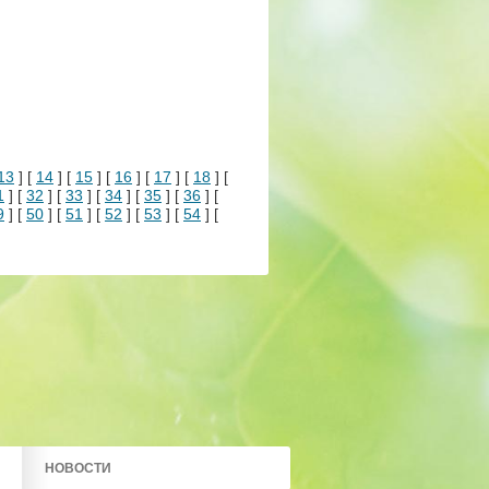
13
] [
14
] [
15
] [
16
] [
17
] [
18
] [
1
] [
32
] [
33
] [
34
] [
35
] [
36
] [
9
] [
50
] [
51
] [
52
] [
53
] [
54
] [
НОВОСТИ