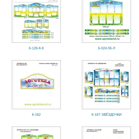
6-126-К-К
6-024-55-Л
6-162
6-167-ЗВЁЗДОЧКИ