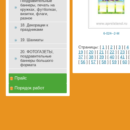
Поздравительные
баннеры, печать на
кружках, футболках,
визитки, флаги,
разное
18. Декорации к
праздниками
6-024--2-М
19. Шахматы
Страницы: [
1
] [
2
] [
3
] [
4
20. ФОТОГАЗЕТЫ,
19
] [
20
] [
21
] [
22
] [
23
] 
поздравительные
37
] [
38
] [
39
] [
40
] [
41
] 
баннеры большого
[
56
] [
57
] [
58
] [
59
] [
60
]
формата
Прайс
Порядок работ